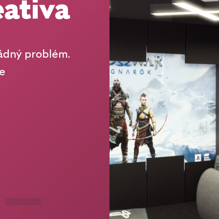
eativa
žádný problém.
e