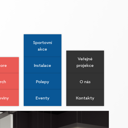
Sportovní
akce
Veřejné
tore
Instalace
projekce
rch
Polepy
O nás
oviny
Eventy
Kontakty