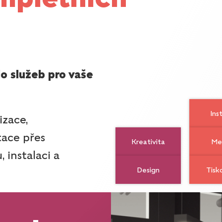
o služeb pro vaše
Ins
izace,
ace přes
Kreativita
Me
 instalaci a
Design
Tisk