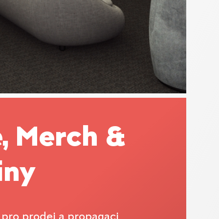
e, Merch &
iny
 pro prodej a propagaci